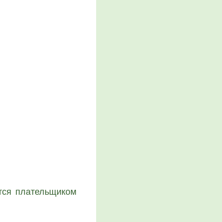
ся пла­тель­щи­ком