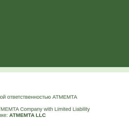
­ной ответ­ствен­но­стью АТМЕМТА
ATMEMTA Company with Limited Liability
­ке:
ATMEMTA LLC