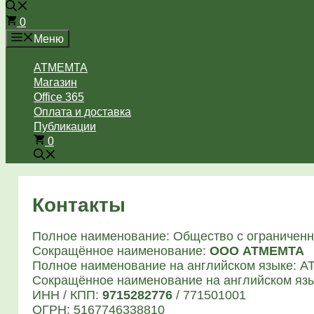
0
Меню
ATMEMTA
Магазин
Office 365
Оплата и доставка
Публикации
0
Контакты
Пол­ное наиме­но­ва­ние: Обще­ство с огра­ни­чен
Сокра­щён­ное наиме­но­ва­ние:
ООО АТМЕМТА
Пол­ное наиме­но­ва­ние на англий­ском язы­ке: 
Сокра­щён­ное наиме­но­ва­ние на англий­ском язы
ИНН / КПП:
9715282776
/ 771501001
ОГРН: 5167746338810