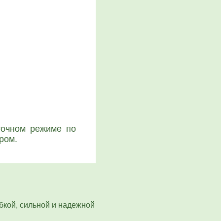
­точ­ном режи­ме по
­ром.
кой, сильной и надежной