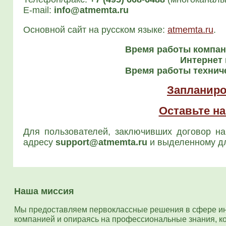
E‑mail:
info@atmemta.ru
Основ­ной сайт на рус­ском язы­ке:
atmemta.ru
.
Вре­мя рабо­ты ком­па­
Интер­нет 
Вре­мя рабо­ты тех­ни­ч
Запланиро
Оставьте на
Для поль­зо­ва­те­лей, заклю­чив­ших дого­вор на
адре­су
support@atmemta.ru
и выде­лен­но­му дл
Наша миссия
Мы предоставляем первоклассные решения в сфере ин
компанией и опираясь на профессиональные знания, к