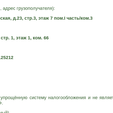
дрес гру­зо­по­лу­ча­те­ля):
ская, д.23, стр.3, этаж 7 пом.I часть/ком.3
 стр. 1, этаж 1, ком. 66
 125212
о­щён­ную систе­му нало­го­об­ло­же­ния и не явля­ет­
Ф.
­ный)