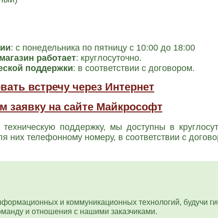
нии
: с поне­дель­ни­ка по пят­ни­цу с 10:00 до 18:00
мага­зин рабо­та­ет
: круг­ло­су­точ­но.
е­ской под­держ­ки
: в соот­вет­ствии с дого­во­ром.
вать встречу через Интернет
м заявку на сайте Майкрософт
 тех­ни­че­скую под­держ­ку, мы доступ­ны в круг­ло­су
я них теле­фон­но­му номе­ру, в соот­вет­ствии с дого­во
формационных и коммуникационных технологий, будучи гиб
оманду и отношения с нашими заказчиками.