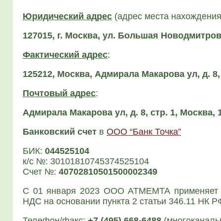
Юри­ди­че­ский адрес
(адрес места нахож­де­ния, а
127015, г. Москва, ул. Боль­шая Новод­мит­ров­
Фак­ти­че­ский адрес
:
125212, Москва, Адми­ра­ла Мака­ро­ва ул, д. 8,
Поч­то­вый адрес
:
Адми­ра­ла Мака­ро­ва ул, д. 8, стр. 1, Москва,
Бан­ков­ский счет
в
ООО “Банк Точ­ка”
БИК:
044525104
к/с №: 30101810745374525104
Счет №:
40702810501500002349
С 01 янва­ря 2023 ООО АТМЕМТА при­ме­ня­ет упр
НДС на осно­ва­нии пунк­та 2 ста­тьи 346.11 НК Р
Телефон/факс:
+7 (495) 668‑6488
(мно­го­ка­наль