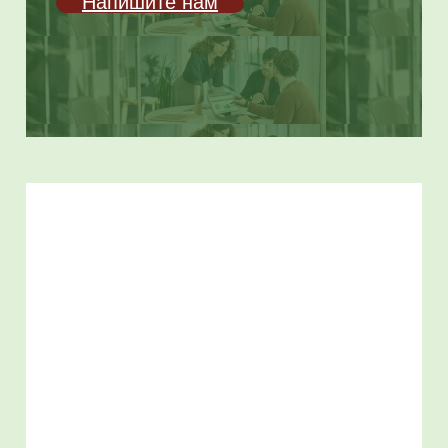
Напи­ши­те нам
Техническая поддержка
Гра­мот­ная уда­лен­ная тех­ни­че­
ская под­держ­ка сер­вер­ной или
всей инфра­с­тук­ту­ры. Бес­плат­ное
адми­ни­стри­ро­ва­ние Microsoft
Office 365. Помощь и под­держ­ка в
реа­ли­за­ции ИТ про­ек­тов любой
слож­но­сти. Пере­нос в пуб­лич­ное
или гибрид­ное обла­ко, в том чис­