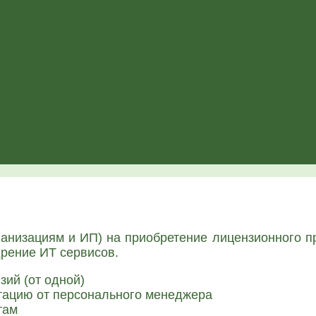
­ни­за­ци­ям и ИП) на при­об­ре­те­ние лицен­зи­он­но­го п
­ре­ние ИТ сер­ви­сов.
­зий (от одной)
­та­цию от пер­со­наль­но­го мене­дже­ра
там