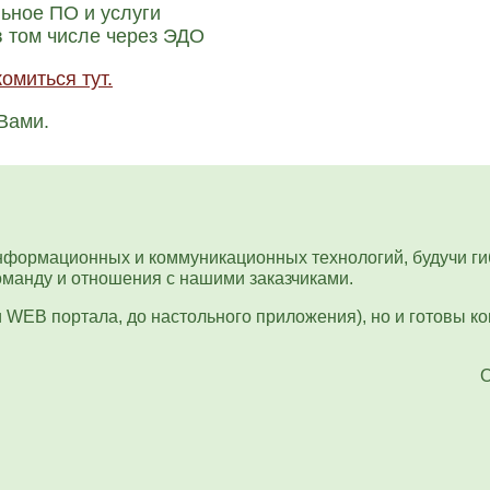
ь­ное ПО и услу­ги
 в том чис­ле через ЭДО
о­мить­ся тут.
 Вами.
формационных и коммуникационных технологий, будучи гиб
оманду и отношения с нашими заказчиками.
и WEB портала, до настольного приложения), но и готовы 