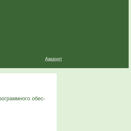
Аккаунт
ро­грамм­но­го обес­