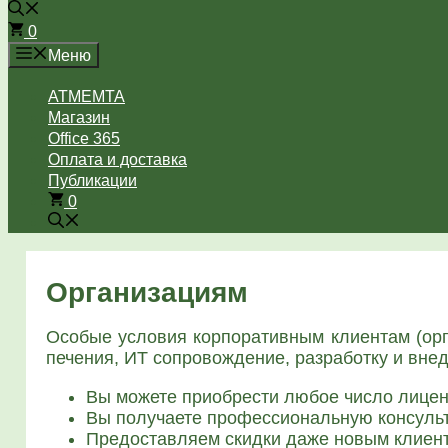
0
Меню
ATMEMTA
Магазин
Office 365
Оплата и доставка
Публикации
0
Организациям
Осо­бые усло­вия кор­по­ра­тив­ным кли­ен­там (орга
пе­че­ния, ИТ сопро­вож­де­ние, раз­ра­бот­ку и внед
Вы може­те при­об­ре­сти любое чис­ло лицен
Вы полу­ча­е­те про­фес­си­о­наль­ную кон­суль
Предо­став­ля­ем скид­ки даже новым кли­ен­