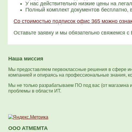
У нас дей­стви­тель­но низ­кие цены на легал
Пол­ный ком­плект доку­мен­тов бес­плат­но,
Со сто­и­мо­стью под­пи­сок офис 365 мож­но озна­к
Оставь­те заяв­ку и мы обя­за­тель­но свя­жем­ся с
Наша миссия
Мы предоставляем первоклассные решения в сфере ин
компанией и опираясь на профессиональные знания, к
Мы не только разрабатываем ПО под вас (от магазина 
проблемы в области ИТ.
OOO ATMEMTA