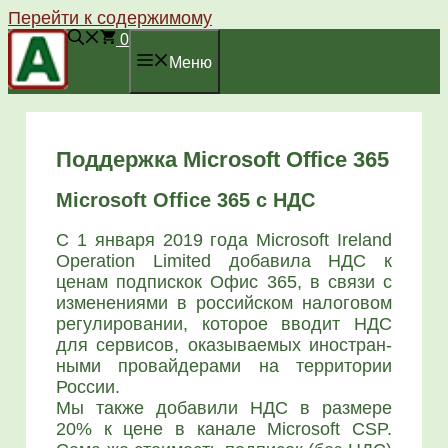
Перейти к содержимому
0
Меню
Поддержка Microsoft Office 365
Microsoft Office 365 с НДС
С 1 янва­ря 2019 года Microsoft Ireland
Operation Limited доба­ви­ла НДС к
ценам под­пис­кок Офис 365, в свя­зи с
изме­не­ни­я­ми в рос­сий­ском нало­го­вом
регу­ли­ро­ва­нии, кото­рое вво­дит НДС
для сер­ви­сов, ока­зы­ва­е­мых ино­стран­
ны­ми про­вай­де­ра­ми на тер­ри­то­рии
Рос­сии.
Мы так­же доба­ви­ли НДС в раз­ме­ре
20% к цене в кана­ле Microsoft CSP.