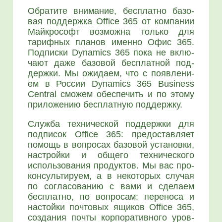
Обра­ти­те вни­ма­ние, бес­плат­но базо­
вая под­держ­ка Office 365 от ком­па­нии
Май­к­ро­софт воз­мож­на толь­ко для
тариф­ных пла­нов имен­но Офис 365.
Под­пис­ки Dynamics 365 пока не вклю­
ча­ют даже базо­вой бес­плат­ной под­
держ­ки. Мы ожи­да­ем, что с появ­ле­ни­
ем в Рос­сии Dynamics 365 Business
Central смо­жем обес­пе­чить и по это­му
при­ло­же­нию бес­плат­ную под­держ­ку.
Служ­ба тех­ни­че­ской под­держ­ки для
под­пи­сок Office 365: предо­став­ля­ет
помощь в вопро­сах базо­вой уста­нов­ки,
настрой­ки и обще­го тех­ни­че­ско­го
исполь­зо­ва­ния про­дук­тов. Мы вас про­
кон­суль­ти­ру­ем, а в неко­то­рых слу­чая
по согла­со­ва­нию с вами и сде­ла­ем
бес­плат­но, по вопро­сам: пере­но­са и
настой­ки поч­то­вых ящи­ков Office 365,
созда­ния почты кор­по­ра­тив­но­го уров­