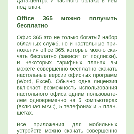
дата-цен­тра и част­но­го обла­ка в нем
под ключ.
Office 365 можно получить
бесплатно
Офис 365 это не толь­ко бога­тый набор
облач­ных служб, но и настоль­ные при­
ло­же­ния office 365, кото­рые мож­но ска­
чать бес­плат­но (зави­сит от под­пис­ки).
В неко­то­рых тариф­ных пла­нах вы
може­те совер­шен­но бес­плат­но ска­чать
настоль­ные вер­сии офис­ных про­грамм
(Word, Excel). Обыч­но одна лицен­зия
вклю­ча­ет воз­мож­ность исполь­зо­ва­ния
настоль­но­го офи­са одним поль­зо­ва­те­
лем одно­вре­мен­но на 5 ком­пью­те­рах
(вклю­чая MAC), 5 теле­фо­нах и 5 план­
ше­тах.
Все при­ло­же­ния для мобиль­ных
устройств мож­но ска­чать совер­шен­но