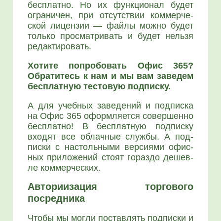
бес­плат­но. Но их функ­ци­о­нал будет
огра­ни­чен, при отсут­ствии ком­мер­че­
ской лицен­зии — фай­лы мож­но будет
толь­ко про­смат­ри­вать и будет нель­зя
редак­ти­ро­вать.
Хоти­те попро­бо­вать Офис 365?
Обра­ти­тесь к нам и мы вам заве­дем
бес­плат­ную тесто­вую под­пис­ку.
А для учеб­ных заве­де­ний и под­пис­ка
на Офис 365 оформ­ля­ет­ся совер­шен­но
бес­плат­но! В бес­плат­ную под­пис­ку
вхо­дят все облач­ные служ­бы. А под­
пис­ки с настоль­ны­ми вер­си­я­ми офис­
ных при­ло­же­ний сто­ят гораз­до дешев­
ле ком­мер­че­ских.
Авториизация торгового
посредника
Что­бы мы мог­ли постав­лять под­пис­ки и