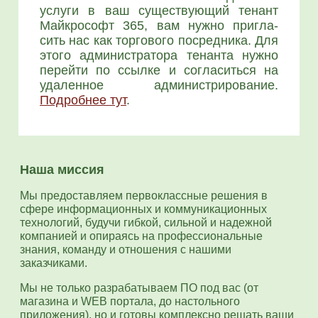
услу­ги в ваш суще­ству­ю­щий тенант
Май­к­ро­софт 365, вам нуж­но при­гла­
сить нас как тор­го­во­го посред­ни­ка. Для
это­го адми­ни­стра­то­ра тенан­та нуж­но
перей­ти по ссыл­ке и согла­сить­ся на
уда­лен­ное адми­ни­стри­ро­ва­ние.
Подроб­нее тут
.
Наша миссия
Мы предоставляем первоклассные решения в
сфере информационных и коммуникационных
технологий, будучи гибкой, сильной и надежной
компанией и опираясь на профессиональные
знания, команду и отношения с нашими
заказчиками.
Мы не только разрабатываем ПО под вас (от
магазина и WEB портала, до настольного
приложения), но и готовы комплексно решать ваши