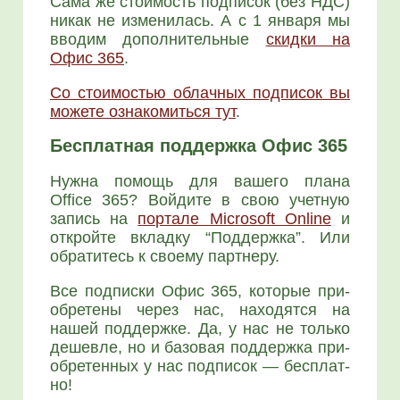
Сама же сто­и­мость под­пи­сок (без НДС)
никак не изме­ни­лась. А с 1 янва­ря мы
вво­дим допол­ни­тель­ные
скид­ки на
Офис 365
.
Со сто­и­мо­стью облач­ных под­пи­сок вы
може­те озна­ко­мить­ся тут
.
Бесплатная поддержка Офис 365
Нуж­на помощь для ваше­го пла­на
Office 365? Вой­ди­те в свою учет­ную
запись на
пор­та­ле Microsoft Online
и
открой­те вклад­ку “Под­держ­ка”. Или
обра­ти­тесь к сво­е­му парт­не­ру.
Все под­пис­ки Офис 365, кото­рые при­
об­ре­те­ны через нас, нахо­дят­ся на
нашей под­держ­ке. Да, у нас не толь­ко
дешев­ле, но и базо­вая под­держ­ка при­
об­ре­тен­ных у нас под­пи­сок — бес­плат­
но!