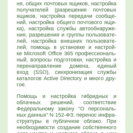
ня, общих поч­то­вых ящи­ков, настрой­ка
полу­ча­те­лей (раз­ре­ше­ния поч­то­вых
ящи­ков, настрой­ка пере­да­чи сооб­ще­
ний, настрой­ка обще­го поч­то­во­го ящи­
ка), настрой­ка служ­бы авто­об­на­ру­же­
ния, раз­ре­ше­ния и груп­пы поль­зо­ва­те­
лей, настрой­ка внеш­них поль­зо­ва­те­
лей, помощь в уста­нов­ке и настрой­
ке Microsoft Office 365 про­фес­си­о­наль­
ный, вопро­сы под­го­тов­ки, настрой­ка и
пере­на­прав­ле­ние доме­на, еди­ный
вход (SSO), син­хро­ни­за­ция cлуж­бы
ката­ло­гов Active Directory и мно­го дру­
гое.
Помощь и настрой­ка гибрид­ных и
облач­ных реше­ний, соот­вет­ствие
Феде­раль­но­му зако­ну “О пер­со­наль­
ных дан­ных” N 152-ФЗ, пере­нос инфра­
струк­ту­ры в пуб­лич­ное обла­ко. При
необ­хо­ди­мо­сти созда­ние соб­ствен­но­го