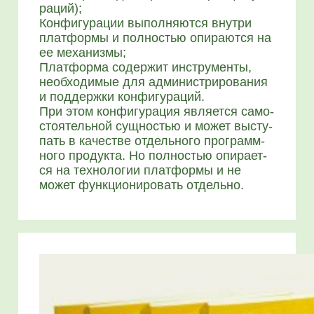
ра­ций);
Кон­фи­гу­ра­ции выпол­ня­ют­ся внут­ри
плат­фор­мы и пол­но­стью опи­ра­ют­ся на
ее меха­низ­мы;
Плат­фор­ма содер­жит инстру­мен­ты,
необ­хо­ди­мые для адми­ни­стри­ро­ва­ния
и под­держ­ки кон­фи­гу­ра­ций.
При этом кон­фи­гу­ра­ция явля­ет­ся само­
сто­я­тель­ной сущ­но­стью и может высту­
пать в каче­стве отдель­но­го про­грамм­
но­го про­дук­та. Но пол­но­стью опи­ра­ет­
ся на тех­но­ло­гии плат­фор­мы и не
может функ­ци­о­ни­ро­вать отдель­но.