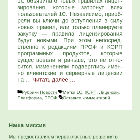
1C объ­яви­ла о новых пра­ви­лах лицен­
зи­ро­ва­ния, кото­рые затро­нут всех
поль­зо­ва­те­лей 1С. Неза­ви­си­мо, при­об­
ре­ли вы клю­чи до вступ­ле­ния в силу
новых пра­вил, или толь­ко пла­ни­ру­е­те
закуп­ку — пра­ви­ла лицен­зи­ро­ва­ния
будут новы­ми. При этом непо­сред­
ствен­но к редак­ци­ям ПРОФ и КОРП
про­грамм­ных про­дук­тов, кото­рые
суще­ство­ва­ли и рань­ше, это не отно­
сит­ся. Изме­не­ни­ям под­верг­лись имен­
но кли­ент­ские и сер­вер­ные лицен­зии
на …
Читать далее …
Рубрики
Новости
Метки
1С
,
КОРП
,
Лицензии
,
Платформа
,
ПРОФ
Оставьте комментарий
Наша миссия
Мы предоставляем первоклассные решения в