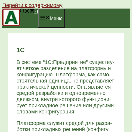
Перейти к содержимому
0
Меню
1С
В систе­ме “1С:Предприятие” суще­ству­
ет чет­кое раз­де­ле­ние на плат­фор­му и
кон­фи­гу­ра­цию. Плат­фор­ма, как само­
сто­я­тель­ная еди­ни­ца, не пред­став­ля­ет
прак­ти­че­ской цен­но­сти. Она явля­ет­ся
сре­дой раз­ра­бот­ки и одно­вре­мен­но
движ­ком, внут­ри кото­ро­го функ­ци­о­ни­
ру­ет при­клад­ное реше­ние или дру­ги­ми
сло­ва­ми кон­фи­гу­ра­ция:
Плат­фор­ма слу­жит сре­дой для раз­ра­
бот­ки при­клад­ных реше­ний (кон­фи­гу­